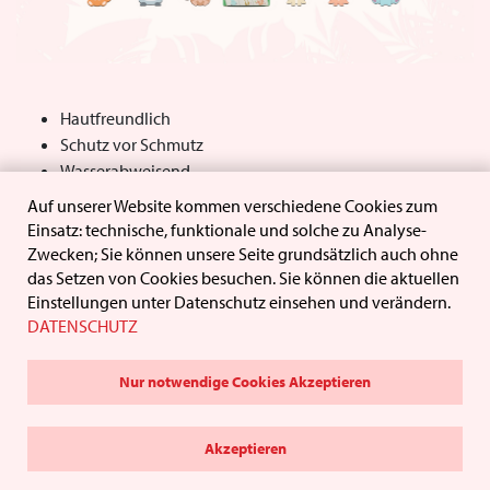
Hautfreundlich
Schutz vor Schmutz
Wasserabweisend
Super Klebekraft
Auf unserer Website kommen verschiedene Cookies zum
Luftdurchlässig
Einsatz: technische, funktionale und solche zu Analyse-
Latexfrei
Zwecken; Sie können unsere Seite grundsätzlich auch ohne
das Setzen von Cookies besuchen. Sie können die aktuellen
Einstellungen unter Datenschutz einsehen und verändern.
MEHR ERFAHREN
DATENSCHUTZ
Nur notwendige Cookies Akzeptieren
© 2026,
IMPRESSUM
DATENSCHUTZ
AGBs
Akzeptieren
WUNDMED